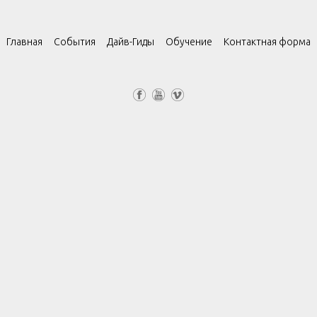
Главная
События
Дайв-Гиды
Обучение
Контактная форма
Fa
Yo
Vi
ce
uT
m
bo
ub
eo
ok
e