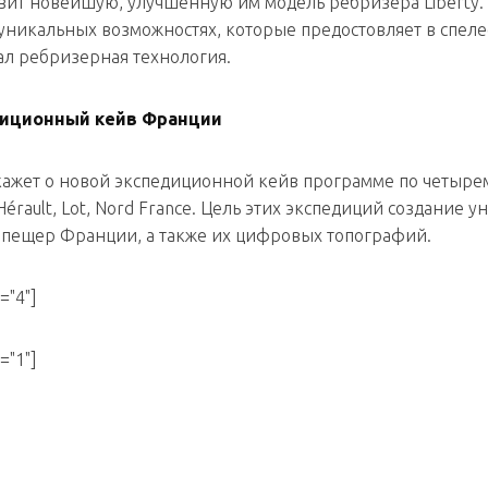
вит новейшую, улучшенную им модель ребризера Liberty. 
 уникальных возможностях, которые предостовляет в спел
л ребризерная технология.
иционный кейв Франции
кажет о новой экспедиционной кейв программе по четыре
érault, Lot, Nord France. Цель этих экспедиций создание у
 пещер Франции, а также их цифровых топографий.
="4"]
="1"]