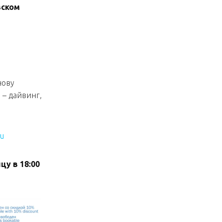
вском
нову
 – дайвинг,
u
цу в 18:00