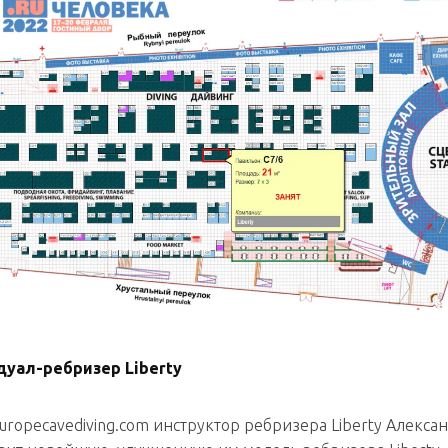
уал-ребризер Liberty
uropecavediving.com инструктор ребризерa Liberty Алекса