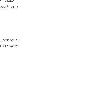
А также
еодайвинге
м регионам
никального