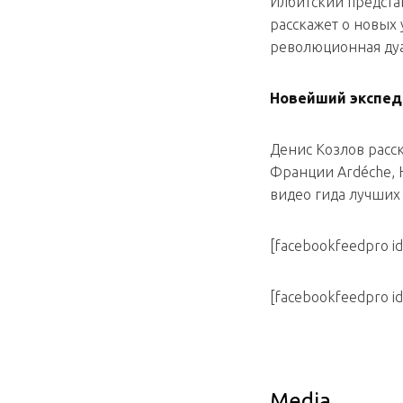
Илбитский предста
расскажет о новых
революционная дуа
Новейший экспед
Денис Козлов расс
Франции Ardéche, H
видео гида лучших
[facebookfeedpro id
[facebookfeedpro id
Media