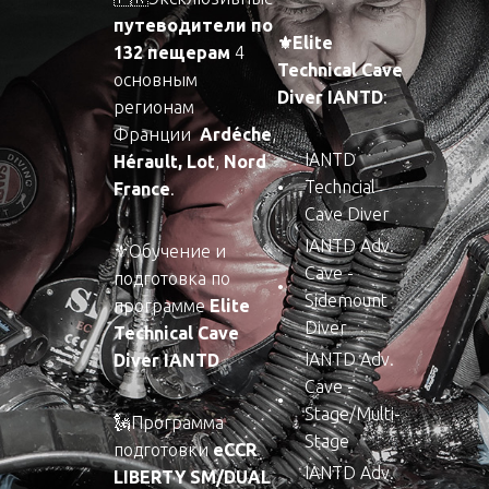
путеводители по
⚜️Elite
132 пещерам
4
Technical Cave
основным
Diver IANTD
:
регионам
Франции
Ardéche
,
IANTD
Hérault,
Lot
,
Nord
Techncial
France
.
Cave Diver
IANTD Adv.
⚜️Обучение и
Cave -
подготовка по
Sidemount
программе
Elite
Diver
Technical Cave
IANTD Adv.
Diver IANTD
Cave -
Stage/Multi-
🗽Программа
Stage
подготовки
eCCR
IANTD Adv.
LIBERTY SM/DUAL