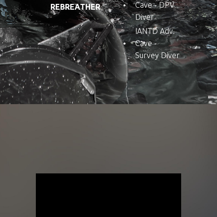
Cave - DPV
REBREATHER
Diver
IANTD Adv.
Cave -
Survey Diver